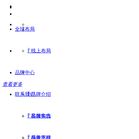
全球布局
ꄷ
线上布局
品牌中心
查看更多
联系我们
ꄷ
品牌介绍
ꄷ
ꄷ
品牌实力
客服热线
ꄷ
ꄷ
品牌历程
服务支持