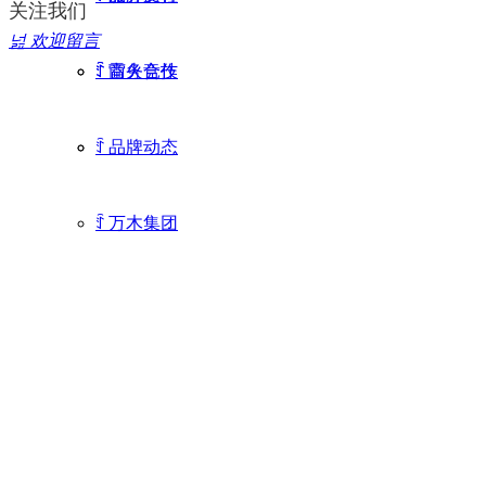
关注我们
넖
欢迎留言
ꄷ
ꄷ
雷火竞技
商务合作
ꄷ
品牌动态
ꄷ
万木集团